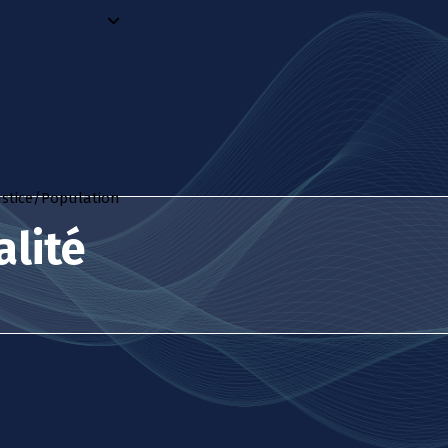
ustice/Population
alité