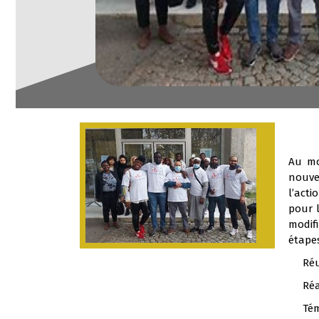
Au mo
nouve
l’act
pour 
modifi
étapes
Réuni
Réali
Témoi