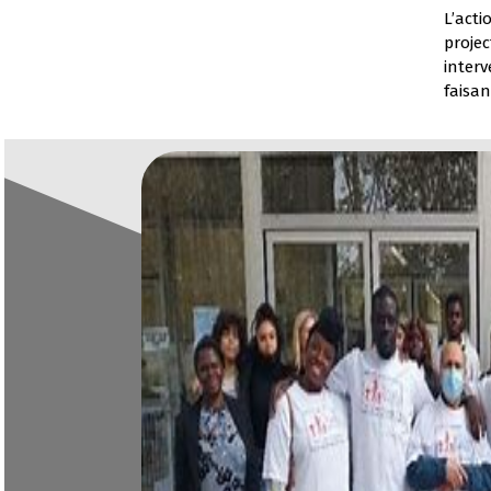
L’act
proje
inter
faisan