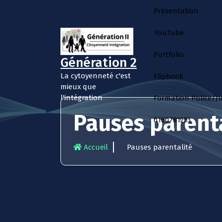
Présentation
YouTube
Portfolio
Génération 2
La cytoyenneté c'est
Flipbook
mieux que
l'intégration
Formation Police/J
Pauses parent
0160781253
Accueil
Pauses parentalité